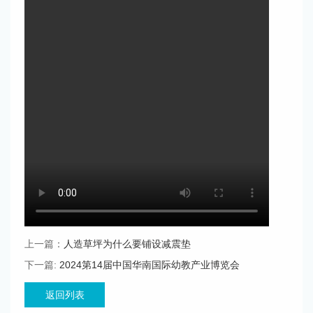
上一篇：
人造草坪为什么要铺设减震垫
下一篇:
2024第14届中国华南国际幼教产业博览会
返回列表