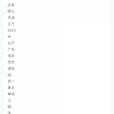
品有
限公
司成
立于
2013
年，
位于
广东
省东
莞市
谢岗
镇。
是一
家从
事幼
儿
园、
学