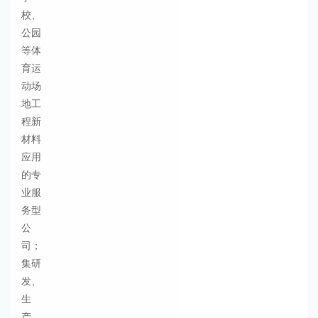
校、
公园
等体
育运
动场
地工
程新
材料
应用
的专
业服
务型
公
司；
集研
发、
生
产、