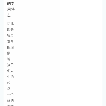
的专
用特
点
幼儿
园是
智力
发育
的启
蒙
地，
孩子
们人
生的
起
点，
一个
好的