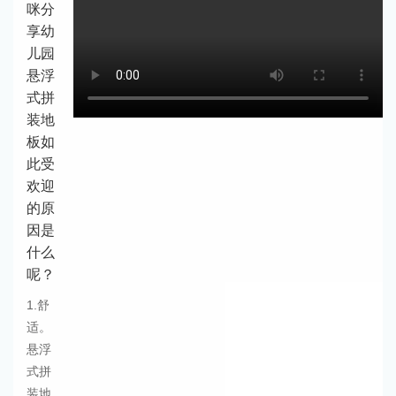
咪分
享幼
儿园
悬浮
式拼
装地
板如
此受
欢迎
的原
因是
什么
呢？
1.舒
适。
悬浮
式拼
装地