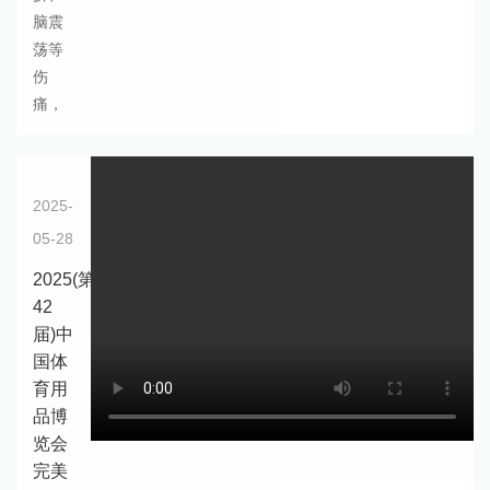
脑震
荡等
伤
痛，
2025-
05-28
2025(第
42
届)中
国体
育用
品博
览会
完美