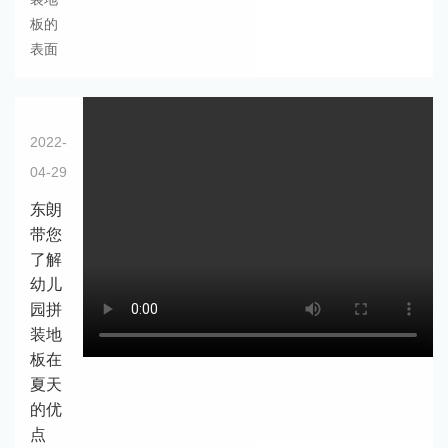
板的
表面
2022-
04-29
东朗
带您
了解
幼儿
园拼
装地
板在
夏天
的优
点