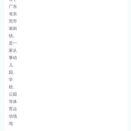
广东
省东
莞市
谢岗
镇。
是一
家从
事幼
儿
园、
学
校、
公园
等体
育运
动场
地