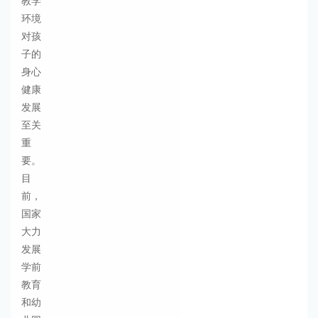
教学
环境
对孩
子的
身心
健康
发展
至关
重
要。
目
前，
国家
大力
发展
学前
教育
和幼