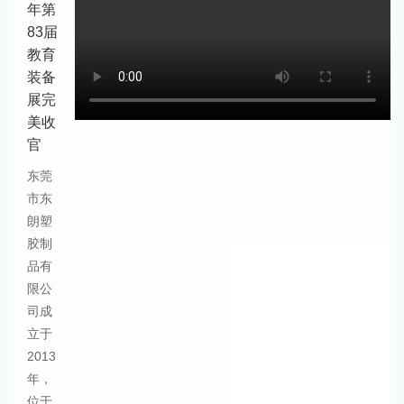
年第
83届
教育
装备
展完
美收
官
东莞
市东
朗塑
胶制
品有
限公
司成
立于
2013
年，
位于