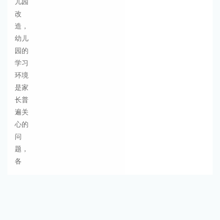
儿园
改
造，
幼儿
园的
学习
环境
是家
长普
遍关
心的
问
题，
各