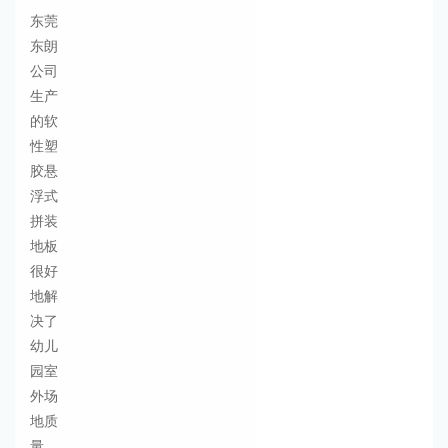
东莞
东朗
公司
生产
的软
性塑
胶悬
浮式
拼装
地板
很好
地解
决了
幼儿
园室
外场
地质
量