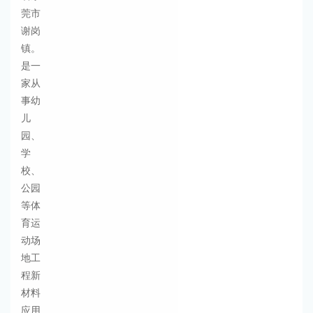
莞市
谢岗
镇。
是一
家从
事幼
儿
园、
学
校、
公园
等体
育运
动场
地工
程新
材料
应用