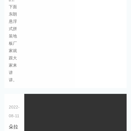
下面
东朗
悬浮
式拼
装地
板厂
家就
跟大
家来
讲
讲。
2022-
08-11
朵拉