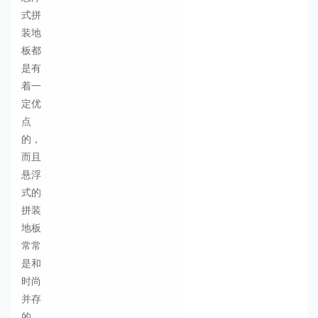
式拼
装地
板都
是有
着一
定优
点
的，
而且
悬浮
式的
拼装
地板
常常
是和
时尚
并存
的。