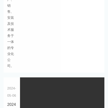
销
售、
安装
及技
术服
务于
一体
的专
业化
公
司。
2024-
05-06
2024