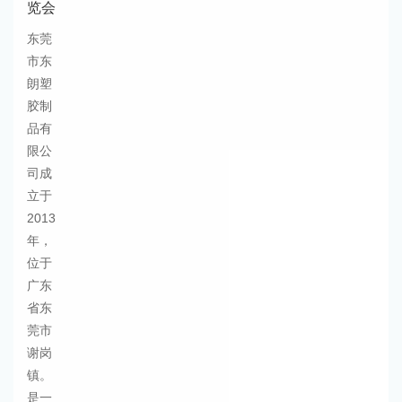
览会
东莞
市东
朗塑
胶制
品有
限公
司成
立于
2013
年，
位于
广东
省东
莞市
谢岗
镇。
是一