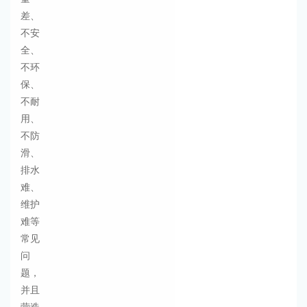
差、
不安
全、
不环
保、
不耐
用、
不防
滑、
排水
难、
维护
难等
常见
问
题，
并且
营造