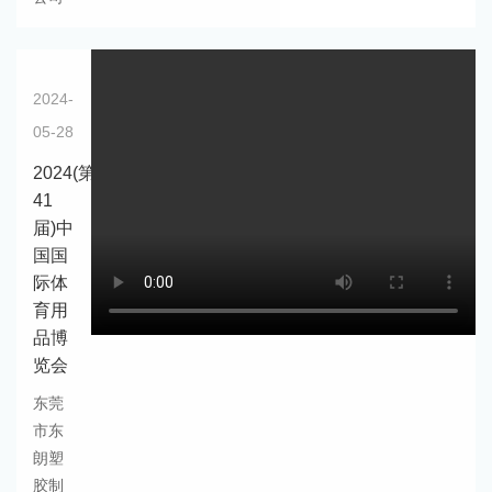
2024-
05-28
2024(第
41
届)中
国国
际体
育用
品博
览会
东莞
市东
朗塑
胶制