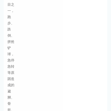
目之
一，
跑
步、
跌
倒、
拼抢
铲
球，
急停
急转
等原
因造
成的
崴
脚、
骨
折、