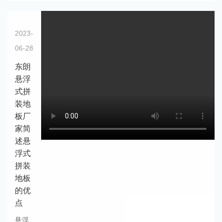
2023-
06-28
东朗
悬浮
式拼
装地
板厂
家简
述悬
浮式
拼装
地板
的优
点
悬浮