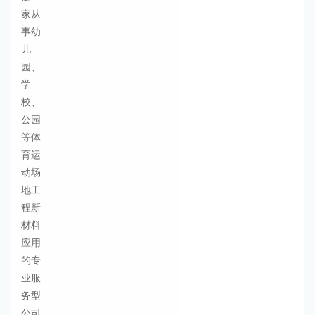
家从
事幼
儿
园、
学
校、
公园
等体
育运
动场
地工
程新
材料
应用
的专
业服
务型
公司