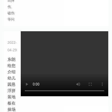
而摔
伤、
磕伤
等问
2022-
04-29
东朗
给您
介绍
幼儿
园悬
浮拼
装地
板在
操场