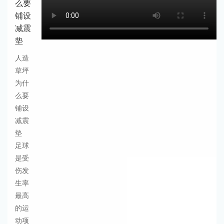
么要
铺设
减震
垫
人造
草坪
为什
么要
铺设
减震
垫
足球
是受
伤发
生率
最高
的运
动项