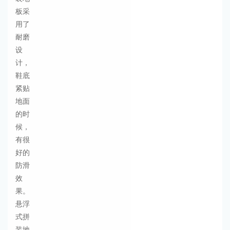
板采
用了
耐磨
设
计，
鞋底
紧贴
地面
的时
候，
有很
好的
防滑
效
果。
悬浮
式拼
装地