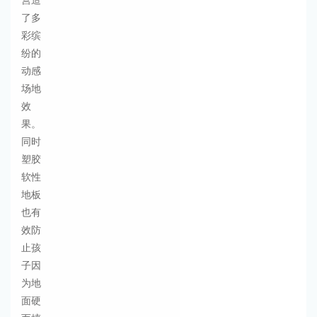
了多
彩缤
纷的
动感
场地
效
果。
同时
塑胶
软性
地板
也有
效防
止孩
子因
为地
面硬