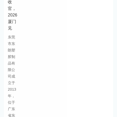
收
官，
2026
厦门
见
东莞
市东
朗塑
胶制
品有
限公
司成
立于
2013
年，
位于
广东
省东