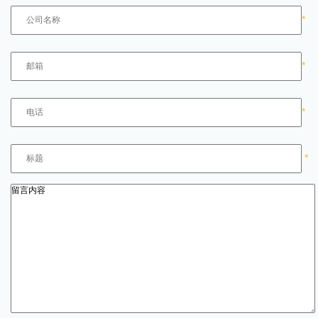
*
*
*
*